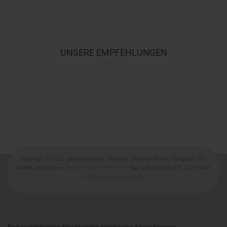
UNSERE EMPFEHLUNGEN
Copyright
©
2025: special exhaust - Inhaber: Christian Müller - Siegstatt 10 -
94486 Osterhofen - Tel.:
+49 9932 90 870 31
- Fax: +49 9932 90 870 32 - E-Mail:
info@special-exhaust.de
Einbauanleitungen Steuerungen elektrische Abgasklappen