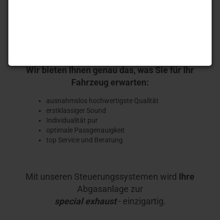
Wir bieten Ihnen genau das, was Sie für Ihr
Fahrzeug erwarten:
ausnahmslos hochwertigste Qualität
erstklassiger Sound
Individualität pur
optimale Passgenauigkeit
top Service und Beratung
Mit unseren Steuerungssystemen wird
Ihre
Abgasanlage zur
special exhaust
- einzigartig.